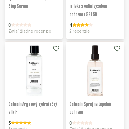
Stop Serum
mlieko s veľmi vysokou
ochranou SPF50+
0
4
Zatiaľ žiadne recenzie
2 recenzie
Balmain Arganový hydratačný
Balmain Sprej na tepelnú
elixír
ochranu
5
0
1 recenzia
Zatiaľ žiadne recenzie