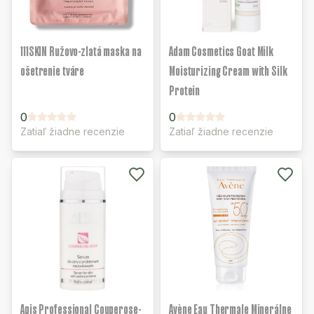
111SKIN Ružovo-zlatá maska na
Adam Cosmetics Goat Milk
ošetrenie tváre
Moisturizing Cream with Silk
Protein
0
0
Zatiaľ žiadne recenzie
Zatiaľ žiadne recenzie
Apis Professional Couperose-
Avène Eau Thermale Minerálne