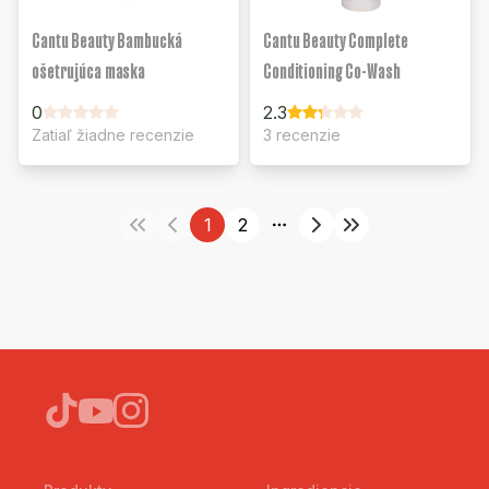
Cantu Beauty Bambucká
Cantu Beauty Complete
ošetrujúca maska
Conditioning Co-Wash
0
2.3
Zatiaľ žiadne recenzie
3 recenzie
1
2
More pages