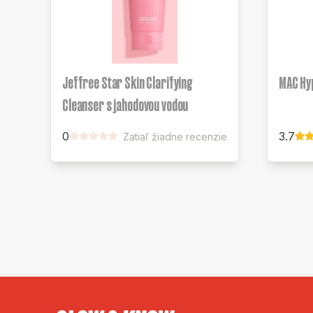
Jeffree Star Skin Clarifying
MAC Hy
Cleanser s jahodovou vodou
0
3.7
Zatiaľ žiadne recenzie