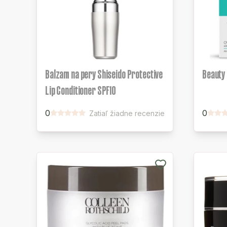
Balzam na pery Shiseido Protective
Beauty 
Lip Conditioner SPF10
0
0
Zatiaľ žiadne recenzie