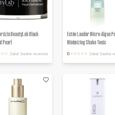
rázia BeautyLab Black
Estée Lauder Micro-Algae P
d Pearl
Minimizing Shake Tonic
0
Zatiaľ žiadne recenzie
Zatiaľ žiadne 