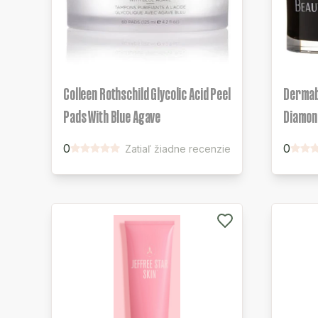
Colleen Rothschild Glycolic Acid Peel
Dermab
Pads With Blue Agave
Diamon
0
0
Zatiaľ žiadne recenzie