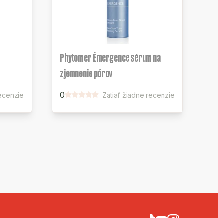
Phytomer Émergence sérum na
zjemnenie pórov
0
recenzie
Zatiaľ žiadne recenzie