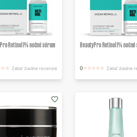
Pro Retinol 1% nočné sérum
BeautyPro Retinol 1% nočné
0
Zatiaľ žiadne recenzie
Zatiaľ žiadne 