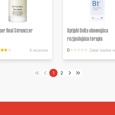
per Real Sérumizer
Optiphi Delta obnovujúca
rozjasňujúca terapia
0
9 recenzie
Zatiaľ žiadne 
1
2