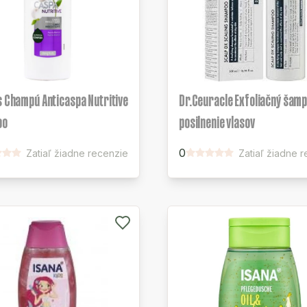
s Champú Anticaspa Nutritive
Dr.Ceuracle Exfoliačný šamp
oo
posilnenie vlasov
0
Zatiaľ žiadne recenzie
Zatiaľ žiadne 