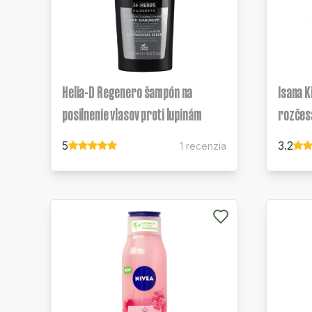
Helia-D Regenero šampón na
Isana K
posilnenie vlasov proti lupinám
rozčes
5
3.2
1 recenzia