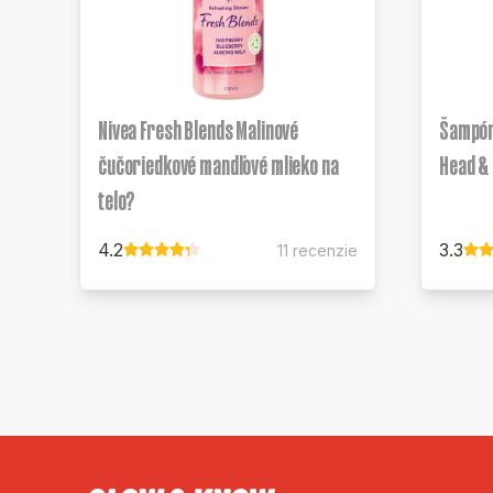
Nivea Fresh Blends Malinové
Šampón 
čučoriedkové mandľové mlieko na
Head &
telo?
4.2
3.3
11 recenzie