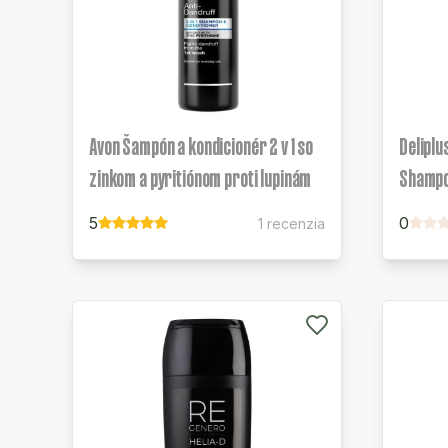
Avon Šampón a kondicionér 2 v 1 so
Deliplu
zinkom a pyritiónom proti lupinám
Shamp
5
0
1 recenzia