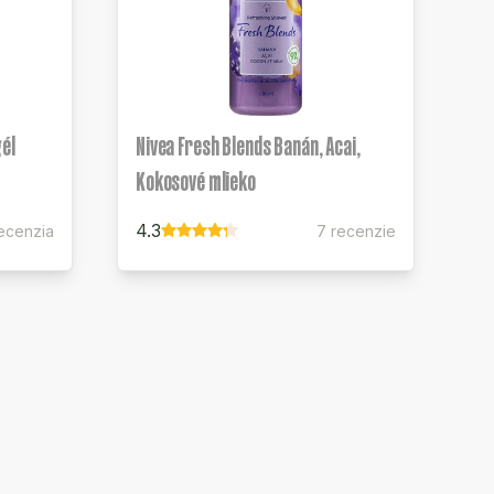
gél
Nivea Fresh Blends Banán, Acai,
Kokosové mlieko
4.3
recenzia
7 recenzie