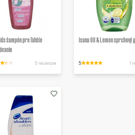
ids šampón pre ľahšie
Isana Oil & Lemon sprchový 
ávanie
5
5 recenzie
1 