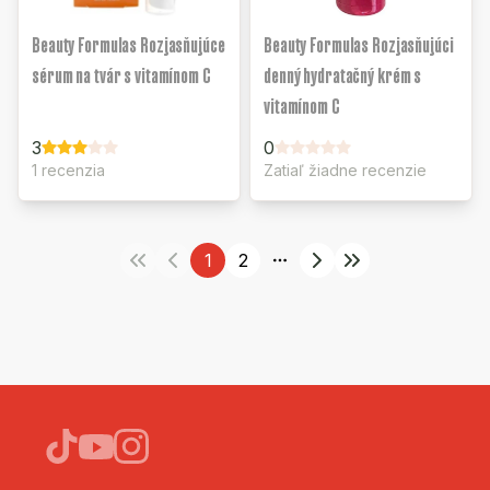
Beauty Formulas Rozjasňujúce
Beauty Formulas Rozjasňujúci
sérum na tvár s vitamínom C
denný hydratačný krém s
vitamínom C
3
0
1 recenzia
Zatiaľ žiadne recenzie
1
2
More pages