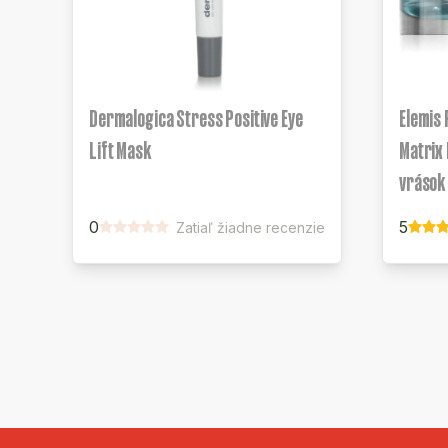
Dermalogica Stress Positive Eye
Elemis 
Lift Mask
Matrix 
vrások
0
5
Zatiaľ žiadne recenzie