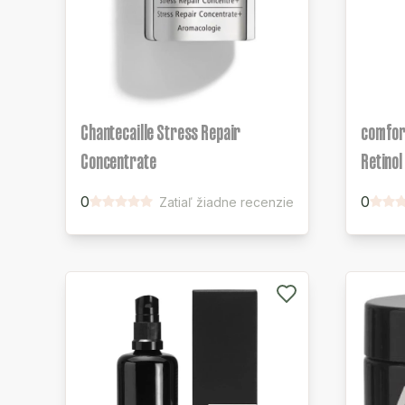
Chantecaille Stress Repair
comfort
Concentrate
Retinol
0
0
Zatiaľ žiadne recenzie