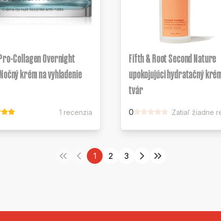
Pro-Collagen Overnight
Fifth & Root Second Nature
Nočný krém na vyhladenie
upokojujúci hydratačný kré
tvár
0
1 recenzia
Zatiaľ žiadne 
1
2
3