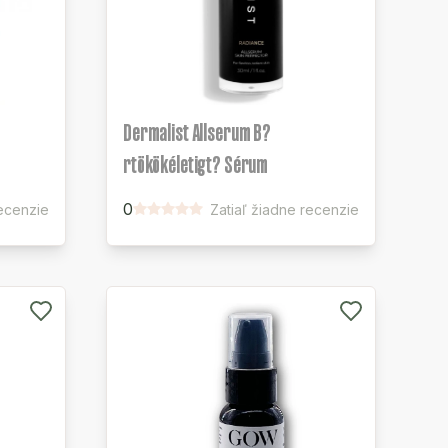
Dermalist Allserum B?
rtökökéletigt? Sérum
0
recenzie
Zatiaľ žiadne recenzie