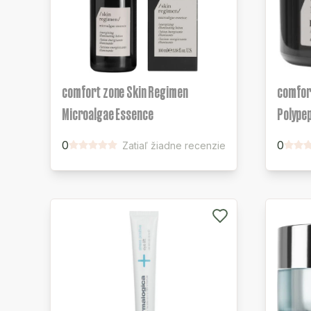
comfort zone Skin Regimen
comfor
Microalgae Essence
Polype
0
0
Zatiaľ žiadne recenzie