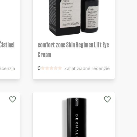
istiaci
comfort zone Skin Regimen Lift Eye
Cream
0
recenzia
Zatiaľ žiadne recenzie