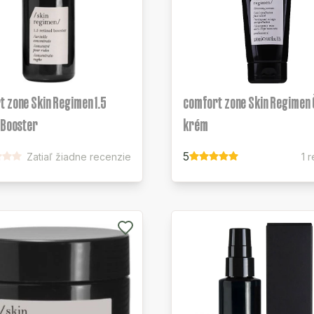
 zone Skin Regimen 1.5
comfort zone Skin Regimen Č
 Booster
krém
5
Zatiaľ žiadne recenzie
1 