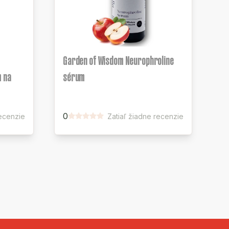
Garden of Wisdom Neurophroline
m na
sérum
0
recenzie
Zatiaľ žiadne recenzie