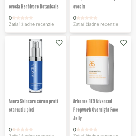
ovocia Herbivore Botanicals
ovocím
0
0
Zatiaľ žiadne recenzie
Zatiaľ žiadne recenzie
Anora Skincare sérum proti
Arbonne RE9 Advanced
starnutiu pleti
Prepwork Overnight Face
Jelly
0
0
Zatiaľ žiadne recenzie
Zatiaľ žiadne recenzie