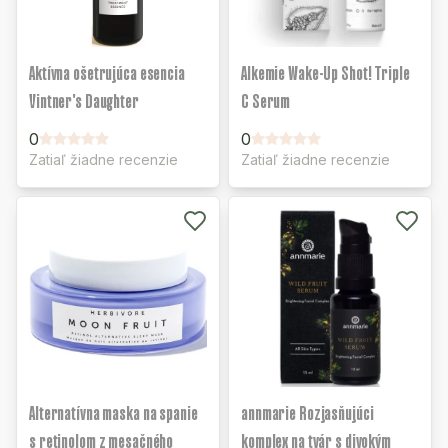
Aktívna ošetrujúca esencia
Alkemie Wake-Up Shot! Triple
Vintner's Daughter
C Serum
0
0
Zatiaľ žiadne recenzie
Zatiaľ žiadne recenzie
Alternatívna maska na spanie
annmarie Rozjasňujúci
s retinolom z mesačného
komplex na tvár s divokým