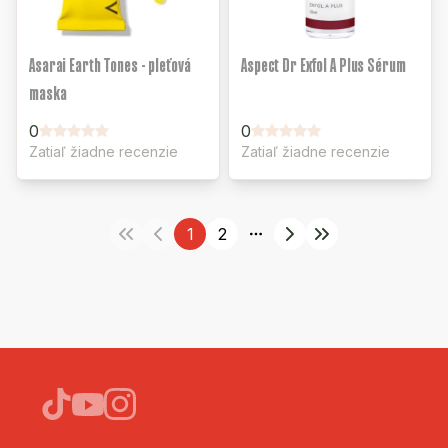
Asarai Earth Tones - pleťová
Aspect Dr Exfol A Plus Sérum
maska
0
0
Zatiaľ žiadne recenzie
Zatiaľ žiadne recenzie
1
2
More pages