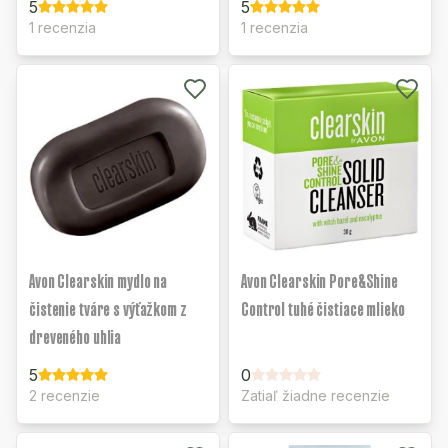
5
5
1 recenzia
1 recenzia
Avon Clearskin mydlo na
Avon Clearskin Pore&Shine
čistenie tváre s výťažkom z
Control tuhé čistiace mlieko
dreveného uhlia
5
0
2 recenzie
Zatiaľ žiadne recenzie