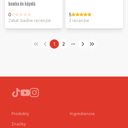
bomba do kúpeľa
0
5
Zatiaľ žiadne recenzie
3 recenzie
1
2
More pages
Produkty
Ingrediencie
Značky