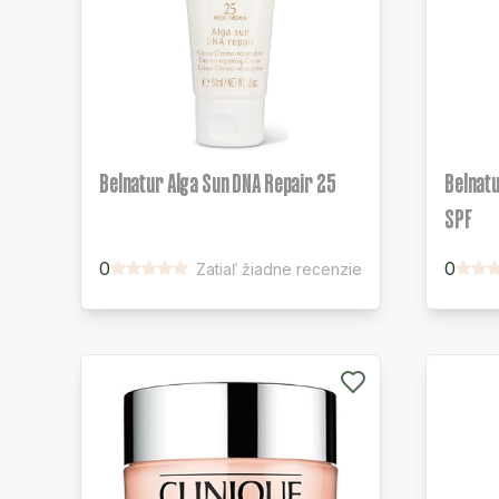
Belnatur Alga Sun DNA Repair 25
Belnatu
SPF
0
0
Zatiaľ žiadne recenzie