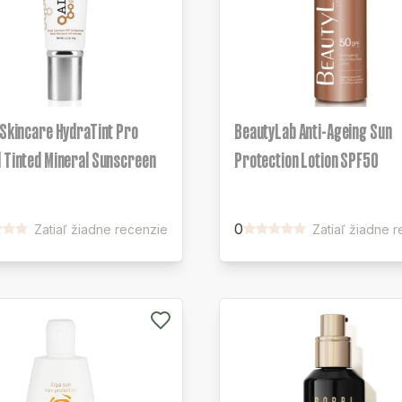
 Skincare HydraTint Pro
BeautyLab Anti-Ageing Sun
 Tinted Mineral Sunscreen
Protection Lotion SPF50
0
Zatiaľ žiadne recenzie
Zatiaľ žiadne 