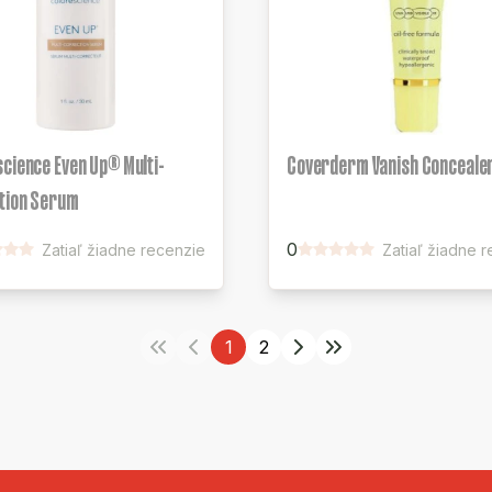
cience Even Up® Multi-
Coverderm Vanish Concealer
tion Serum
0
Zatiaľ žiadne recenzie
Zatiaľ žiadne 
1
2