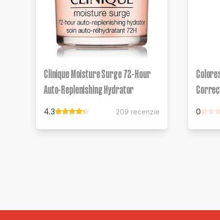
Clinique Moisture Surge 72-Hour
Colores
Auto-Replenishing Hydrator
Correc
4.3
0
209 recenzie