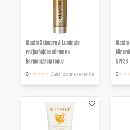
Alastin Skincare A-Luminate
Alastin
rozjasňujúce sérum na
Mineral
harmonizáciu tónov
SPF36
0
0
Zatiaľ žiadne recenzie