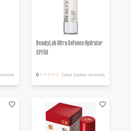
BeautyLab Ultra Defence Hydrator
SPF50
0
recenzie
Zatiaľ žiadne recenzie