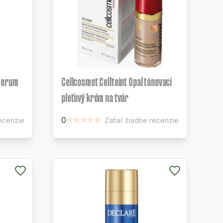
 Serum
Cellcosmet Cellteint Opal tónovací
pleťový krém na tvár
0
recenzie
Zatiaľ žiadne recenzie