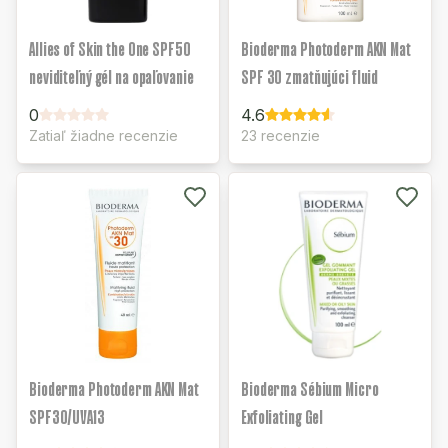
Allies of Skin the One SPF50
Bioderma Photoderm AKN Mat
neviditeľný gél na opaľovanie
SPF 30 zmatňujúci fluid
0
4.6
Zatiaľ žiadne recenzie
23 recenzie
Bioderma Photoderm AKN Mat
Bioderma Sébium Micro
SPF30/UVA13
Exfoliating Gel