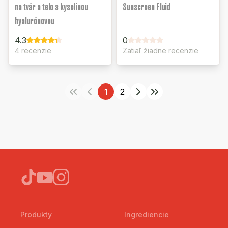
na tvár a telo s kyselinou
Sunscreen Fluid
hyalurónovou
4.3
0
4 recenzie
Zatiaľ žiadne recenzie
1
2
Produkty
Ingrediencie