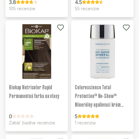
3.8
4.5
105 recenzie
55 recenzie
Biokap Nutricolor Rapid
Colorescience Total
Permanentná farba na vlasy
Protection™ No-Show™
Minerálny opaľovací krém
SPF50
0
5
Zatiaľ žiadne recenzie
1 recenzia