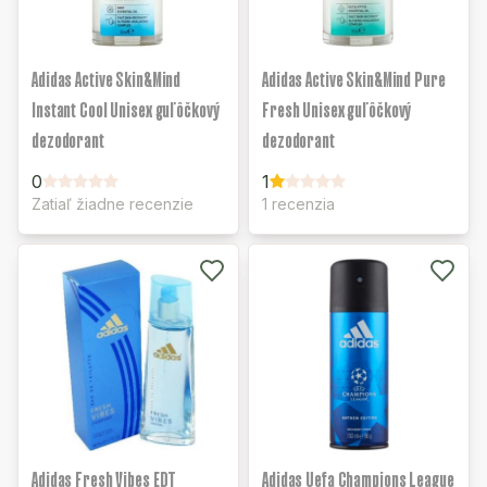
Adidas Active Skin&Mind
Adidas Active Skin&Mind Pure
Instant Cool Unisex guľôčkový
Fresh Unisex guľôčkový
dezodorant
dezodorant
0
1
Zatiaľ žiadne recenzie
1 recenzia
Adidas Fresh Vibes EDT
Adidas Uefa Champions League