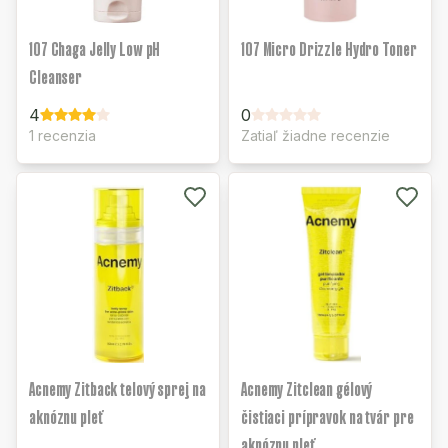
107 Chaga Jelly Low pH
107 Micro Drizzle Hydro Toner
Cleanser
4
0
1 recenzia
Zatiaľ žiadne recenzie
Acnemy Zitback telový sprej na
Acnemy Zitclean gélový
aknóznu pleť
čistiaci prípravok na tvár pre
aknóznu pleť