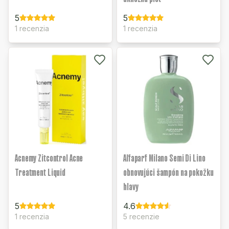
5
5
1 recenzia
1 recenzia
Acnemy Zitcontrol Acne
Alfaparf Milano Semi Di Lino
Treatment Liquid
obnovujúci šampón na pokožku
hlavy
5
4.6
1 recenzia
5 recenzie