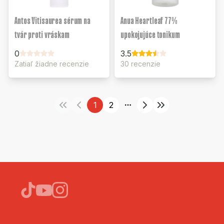
Antos Vitisaurea sérum na
Anua Heartleaf 77%
tvár proti vráskam
upokojujúce tonikum
0
3.5
Zatiaľ žiadne recenzie
30 recenzie
1
2
More pages