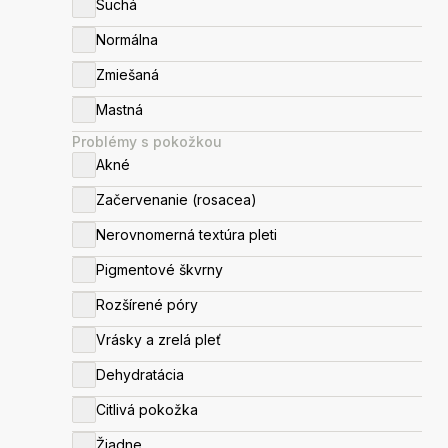
Suchá
Produkty z lekárne
Krémy do solária
Normálna
Doplnky
Zmiešaná
Utierky
Mastná
Ošetrenia
Problémy s pokožkou
Akné
Začervenanie (rosacea)
Nerovnomerná textúra pleti
Pigmentové škvrny
Rozšírené póry
Vrásky a zrelá pleť
Dehydratácia
Citlivá pokožka
Žiadne