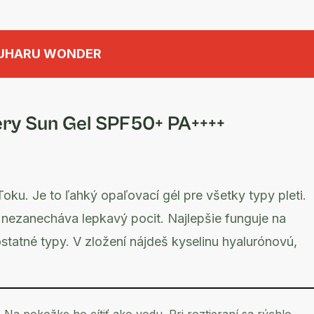
UHARU WONDER
ery Sun Gel SPF50+ PA++++
u. Je to ľahký opaľovací gél pre všetky typy pleti.
 nezanecháva lepkavý pocit. Najlepšie funguje na
e ostatné typy. V zložení nájdeš kyselinu hyalurónovú,