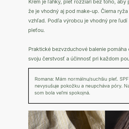
Krém je ľahký, pleť rozžiari bez toho, ab
že je vhodný aj pod make-up. Čierna ryža 
vzhľad. Podľa výrobcu je vhodný pre ľudí 
pleťou.
Praktické bezvzduchové balenie pomáha c
svoju čerstvosť a účinnosť pri každom použ
Romana:
Mám normálnu/suchšiu pleť. SPF 
nevysušuje pokožku a neupcháva póry. Na 
som bola veľmi spokojná.