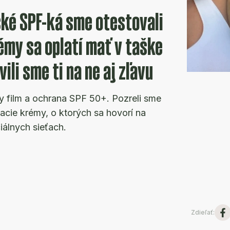
ké SPF-ká sme otestovali
émy sa oplatí mať v taške
vili sme ti na ne aj zľavu
ly film a ochrana SPF 50+. Pozreli sme
acie krémy, o ktorých sa hovorí na
iálnych sieťach.
Zdieľať
: