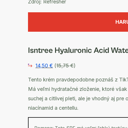
Zdroj:
Refresher
HAR
Isntree Hyaluronic Acid Wat
14,50 €
(
15,75 €
)
Tento krém pravdepodobne poznáš z TikTok
Má veľmi hydratačné zloženie, ktoré však
suchej a citlivej pleti, ale je vhodný aj pr
niacínamid a centellu.