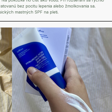
Na pokožke ho cítiť ako vodu. Pri roztieraní sa rýchlo
atovanú bez pocitu lepenia alebo žmolkovania sa.
asických mastných SPF na pleti.