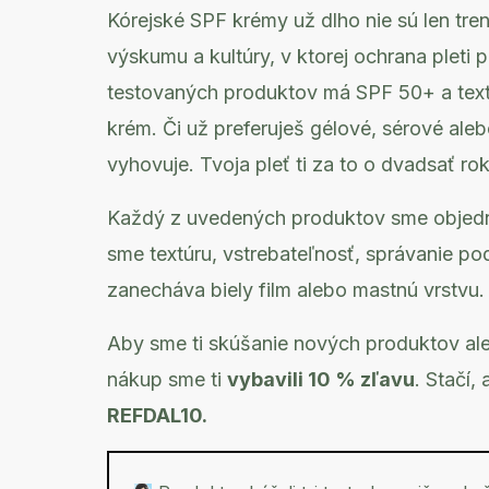
Kórejské SPF krémy už dlho nie sú len tre
výskumu a kultúry, v ktorej ochrana pleti 
testovaných produktov má SPF 50+ a textú
krém. Či už preferuješ gélové, sérové ale
vyhovuje. Tvoja pleť ti za to o dvadsať r
Každý z uvedených produktov sme objedn
sme textúru, vstrebateľnosť, správanie po
zanecháva biely film alebo mastnú vrstvu.
Aby sme ti skúšanie nových produktov aleb
nákup sme ti
vybavili 10 % zľavu
. Stačí
REFDAL10.