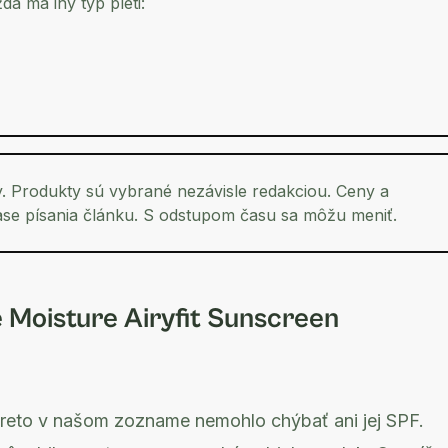
aždá má iný typ pleti:
y. Produkty sú vybrané nezávisle redakciou. Ceny a
ase písania článku. S odstupom času sa môžu meniť.
 Moisture Airyfit Sunscreen
preto v našom zozname nemohlo chýbať ani jej SPF.