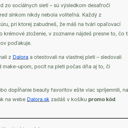
nd zo sociálnych sietí – sú výsledkom desaťročí
pred slnkom nikdy nebola voliteľná. Každý z
ru, pri ktorej zabudneš, že máš na tvári opaľovací
bo krémové zloženie, v zozname nájdeš presne to, čo t
okov poďakuje.
ali z
Dalora
a otestovali na vlastnej pleti – sledovali
d make-upom, pocit na pleti počas dňa aj to, či
o dopĺňanie beauty favoritov ešte viac spríjemnili, n
, ak na webe
Dalora.sk
zadáš v košíku
promo kód