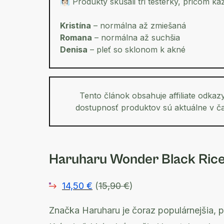
🧖🏻‍♀️ Produkty skúšali tri testerky, pričom k
Kristína
– normálna až zmiešaná
Romana
– normálna až suchšia
Denisa
– pleť so sklonom k akné
Tento článok obsahuje affiliate odkaz
dostupnosť produktov sú aktuálne v č
Haruharu Wonder Black Rice
14,50 €
(
15,90 €
)
Značka Haruharu je čoraz populárnejšia, 