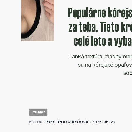
Populárne kórejs
za teba. Tieto kr
celé leto a vyba
Ľahká textúra, žiadny bie
sa na kórejské opaľov
soc
Wishlist
AUTOR -
KRISTÍNA CZAKÓOVÁ
-
2026-06-29