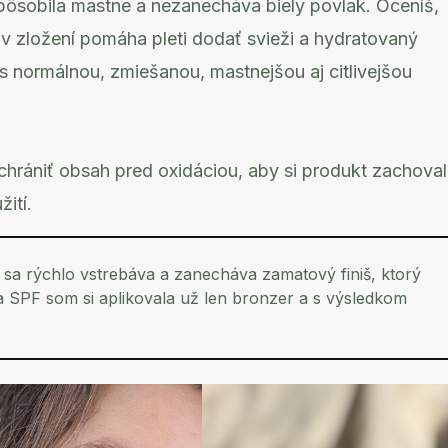
y pôsobila mastne a nezanecháva biely povlak. Oceníš,
v zložení pomáha pleti dodať svieži a hydratovaný
s normálnou, zmiešanou, mastnejšou aj citlivejšou
hrániť obsah pred oxidáciou, aby si produkt zachoval
ití.
sa rýchlo vstrebáva a zanecháva zamatový finiš, ktorý
SPF som si aplikovala už len bronzer a s výsledkom