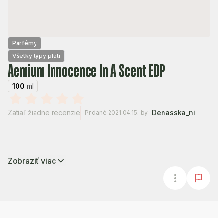
Parfémy
Všetky typy pleti
Aemium Innocence In A Scent EDP
100
ml
Zatiaľ žiadne recenzie
Denasska_ni
Pridané 2021.04.15.
by
Zobraziť viac