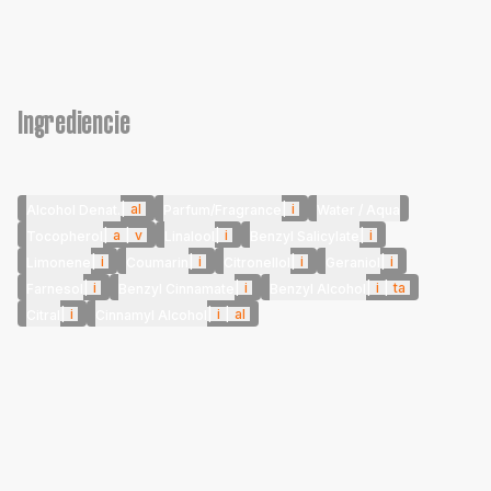
Ingrediencie
|
al
|
i
Alcohol Denat.
Parfum/Fragrance
Water / Aqua
|
a
|
v
|
i
|
i
Tocopherol
Linalool
Benzyl Salicylate
|
i
|
i
|
i
|
i
Limonene
Coumarin
Citronellol
Geraniol
|
i
|
i
|
i
|
ta
Farnesol
Benzyl Cinnamate
Benzyl Alcohol
|
i
|
i
|
al
Citral
Cinnamyl Alcohol