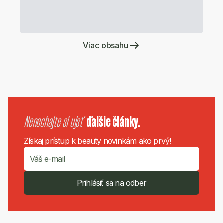
Viac obsahu
Nenechajte si ujsť
ďalšie články.
Získaj prístup k beauty novinkám ako prvý!
Prihlásiť sa na odber