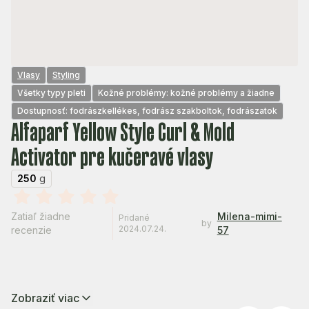
Vlasy
Styling
Všetky typy pleti
Kožné problémy: kožné problémy a žiadne
Dostupnosť: fodrászkellékes, fodrász szakboltok, fodrászatok
Alfaparf Yellow Style Curl & Mold
Activator pre kučeravé vlasy
250
g
Zatiaľ žiadne
Milena-mimi-
Pridané
by
2024.07.24.
recenzie
57
Zobraziť viac