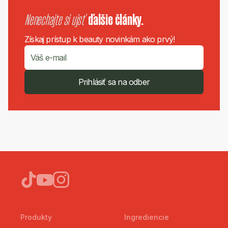
Nenechajte si ujsť
ďalšie články.
Získaj prístup k beauty novinkám ako prvý!
Prihlásiť sa na odber
Produkty
Ingrediencie