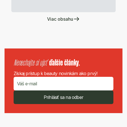
Viac obsahu
Nenechajte si ujsť
ďalšie články.
Získaj prístup k beauty novinkám ako prvý!
Prihlásiť sa na odber