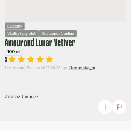
Parfémy
Všetky typy pleti
Dostupnosť: online
Amouroud Lunar Vetiver
100
ml
5
1 recenzia
Denasska_ni
Pridané 2023.03.23.
by
Zobraziť viac