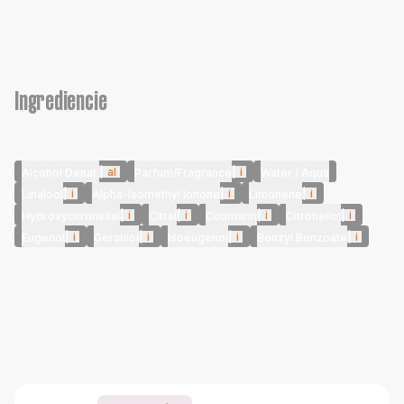
Ingrediencie
|
al
|
i
Alcohol Denat.
Parfum/Fragrance
Water / Aqua
|
i
|
i
|
i
Linalool
Alpha-Isomethyl Ionone
Limonene
|
i
|
i
|
i
|
i
Hydroxycitronellal
Citral
Coumarin
Citronellol
|
i
|
i
|
i
|
i
Eugenol
Geraniol
Isoeugenol
Benzyl Benzoate