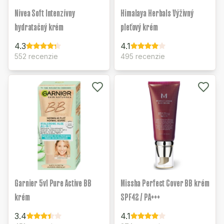
Nivea Soft Intenzívny
Himalaya Herbals Výživný
hydratačný krém
pleťový krém
4.3
4.1
552 recenzie
495 recenzie
Garnier 5v1 Pure Active BB
Missha Perfect Cover BB krém
krém
SPF42 / PA+++
3.4
4.1