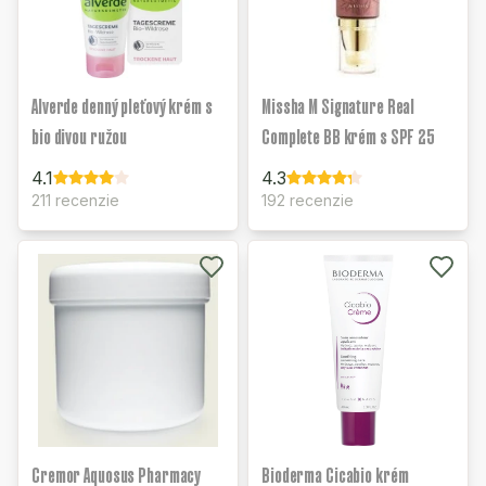
Alverde denný pleťový krém s
Missha M Signature Real
bio divou ružou
Complete BB krém s SPF 25
4.1
4.3
211 recenzie
192 recenzie
Cremor Aquosus Pharmacy
Bioderma Cicabio krém