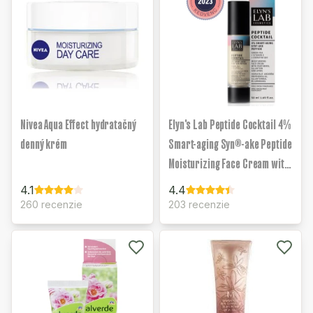
Nivea Aqua Effect hydratačný
Elyn's Lab Peptide Cocktail 4%
denný krém
Smart-aging Syn®-ake Peptide
Moisturizing Face Cream with
Antioxidants
4.1
4.4
260 recenzie
203 recenzie