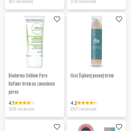
451 recenzie
374 recenzie
Bioderma Sébium Pore
Ilcsi Šípkový penový krém
Refiner krém na zmenšenie
pórov
4.1
4.2
309 recenzie
297 recenzie