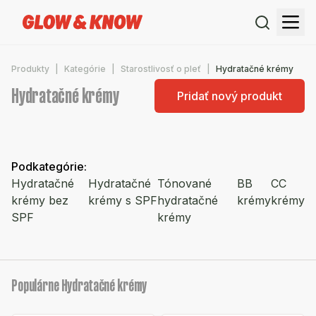
Produkty
Kategórie
Starostlivosť o pleť
Hydratačné krémy
Hydratačné krémy
Pridať nový produkt
Podkategórie
:
Hydratačné
Hydratačné
Tónované
BB
CC
krémy bez
krémy s SPF
hydratačné
krémy
krémy
SPF
krémy
Populárne Hydratačné krémy