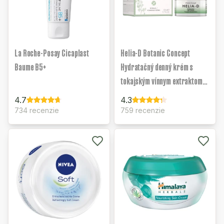
La Roche-Posay Cicaplast
Helia-D Botanic Concept
Baume B5+
Hydratačný denný krém s
tokajským vínnym extraktom
pre normálnu a zmiešanú pleť
4.7
4.3
734 recenzie
759 recenzie