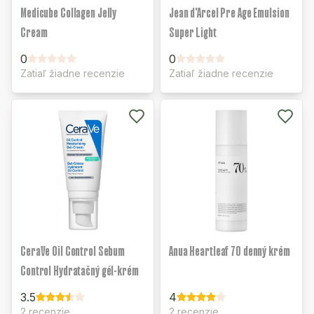
Medicube Collagen Jelly
Jean d'Arcel Pre Age Emulsion
Cream
Super Light
0
0
Zatiaľ žiadne recenzie
Zatiaľ žiadne recenzie
CeraVe Oil Control Sebum
Anua Heartleaf 70 denný krém
Control Hydratačný gél-krém
3.5
4
2 recenzie
2 recenzie