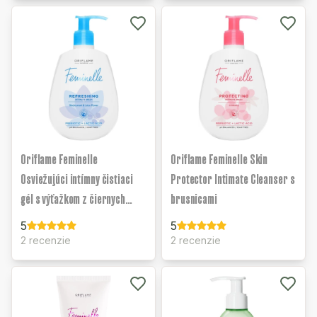
Oriflame Feminelle
Oriflame Feminelle Skin
Osviežujúci intímny čistiaci
Protector Intimate Cleanser s
gél s výťažkom z čiernych
brusnicami
ríbezlí a lotosového kvetu
5
5
2 recenzie
2 recenzie