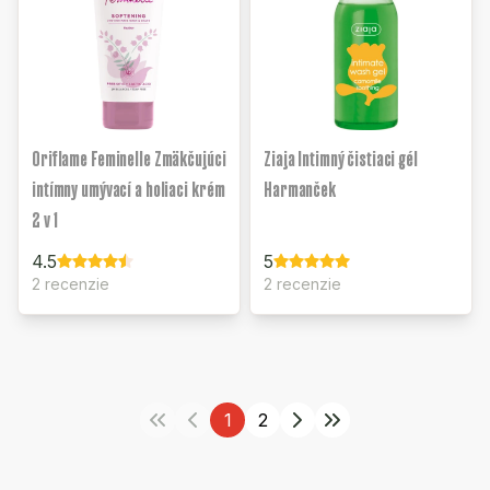
Oriflame Feminelle Zmäkčujúci
Ziaja Intimný čistiaci gél
intímny umývací a holiaci krém
Harmanček
2 v 1
4.5
5
2 recenzie
2 recenzie
1
2