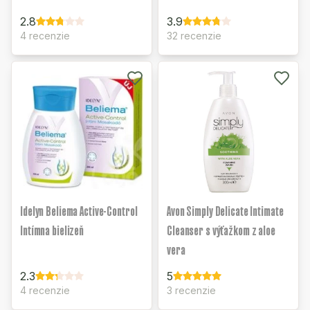
2.8
3.9
4 recenzie
32 recenzie
Idelyn Beliema Active-Control
Avon Simply Delicate Intimate
Intímna bielizeň
Cleanser s výťažkom z aloe
vera
2.3
5
4 recenzie
3 recenzie