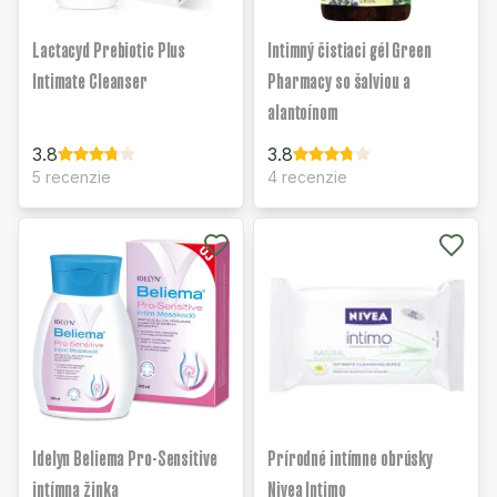
Lactacyd Prebiotic Plus
Intimný čistiaci gél Green
Intimate Cleanser
Pharmacy so šalviou a
alantoínom
3.8
3.8
5 recenzie
4 recenzie
Idelyn Beliema Pro-Sensitive
Prírodné intímne obrúsky
intímna žinka
Nivea Intimo