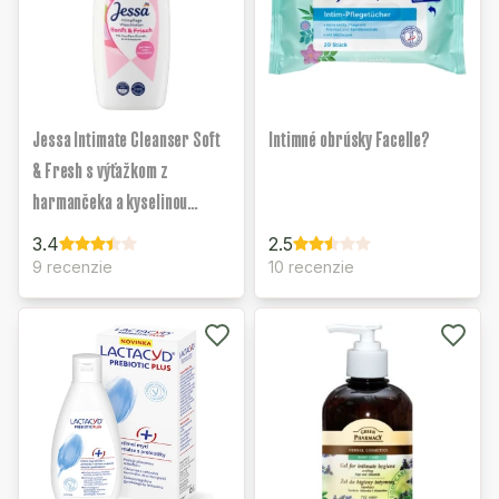
Jessa Intimate Cleanser Soft
Intimné obrúsky Facelle?
& Fresh s výťažkom z
harmančeka a kyselinou
mliečnou
3.4
2.5
9 recenzie
10 recenzie