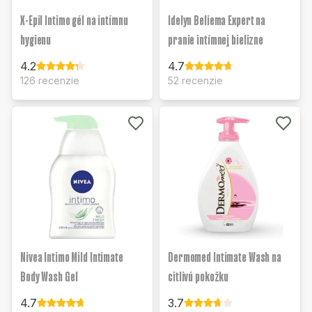
X-Epil Intimo gél na intímnu
Idelyn Beliema Expert na
hygienu
pranie intímnej bielizne
4.2
4.7
126 recenzie
52 recenzie
Nivea Intimo Mild Intimate
Dermomed Intimate Wash na
Body Wash Gel
citlivú pokožku
4.7
3.7