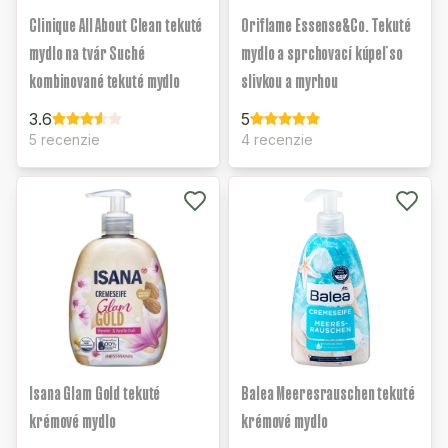
Clinique All About Clean tekuté
Oriflame Essense&Co. Tekuté
mydlo na tvár Suché
mydlo a sprchovací kúpeľ so
kombinované tekuté mydlo
slivkou a myrhou
3.6
5
5 recenzie
4 recenzie
Isana Glam Gold tekuté
Balea Meeresrauschen tekuté
krémové mydlo
krémové mydlo