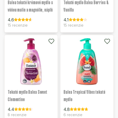
Balea tekuté krémové mydlo s
Tekuté mydlo Balea Berries &
vôňou malín a magnólie, náplň
Vanilla
4.6
4.1
15 recenzie
15 recenzie
Tekuté mydlo Balea Sweet
Balea Tropical Vibes tekuté
Clementine
mydlo
4.4
4.8
8 recenzie
6 recenzie