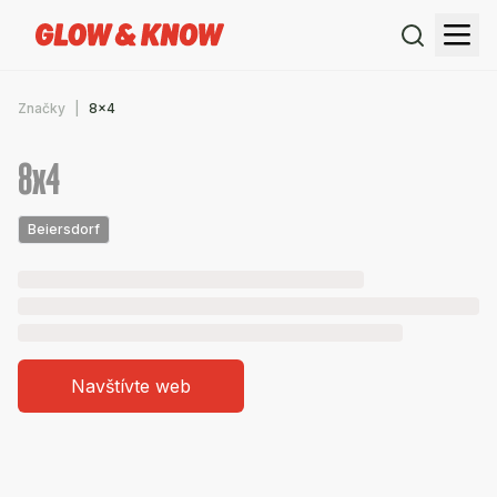
Značky
8x4
8x4
Beiersdorf
Navštívte web