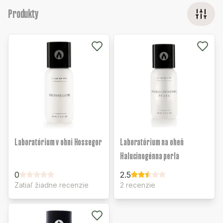
Produkty
Laboratórium v ohni Hossegor
Laboratórium na oheň
Halucinogénna perla
0
2.5
Zatiaľ žiadne recenzie
2 recenzie