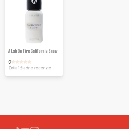
A Lab On Fire California Snow
0
Zatiaľ žiadne recenzie