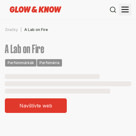
Značky
A Lab on Fire
A Lab on Fire
Parfümmárkák
Parfüméria
Navštívte web