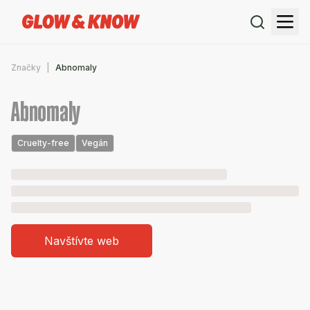
Značky
Abnomaly
Abnomaly
Cruelty-free
Vegán
Navštívte web