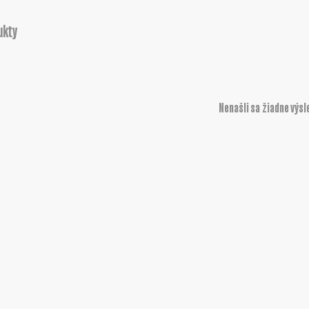
ukty
Nenašli sa žiadne výsl