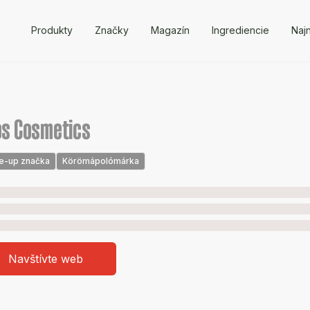
Produkty
Značky
Magazín
Ingrediencie
Naj
s Cosmetics
e-up značka
Körömápolómárka
Navštívte web