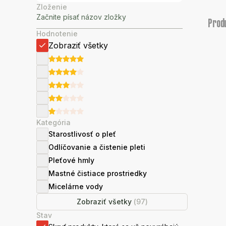
Zloženie
Prod
Hodnotenie
Zobraziť všetky
Kategória
Starostlivosť o pleť
Odlíčovanie a čistenie pleti
Pleťové hmly
Mastné čistiace prostriedky
Micelárne vody
Zobraziť všetky
(
97
)
Stav