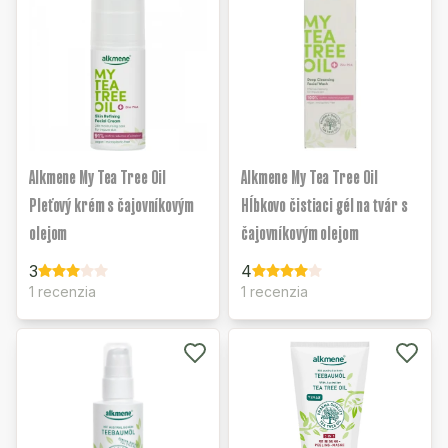
Alkmene My Tea Tree Oil
Alkmene My Tea Tree Oil
Pleťový krém s čajovníkovým
Hĺbkovo čistiaci gél na tvár s
olejom
čajovníkovým olejom
3
4
1 recenzia
1 recenzia