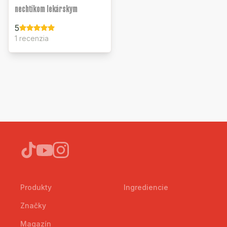
nechtíkom lekárskym
5
1 recenzia
Produkty
Ingrediencie
Značky
Magazín