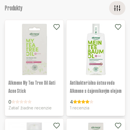
Produkty
Alkmene My Tea Tree Oil Anti
Antibakteriálna ústna voda
Acne Stick
Alkmene s čajovníkovým olejom
0
4
Zatiaľ žiadne recenzie
1 recenzia