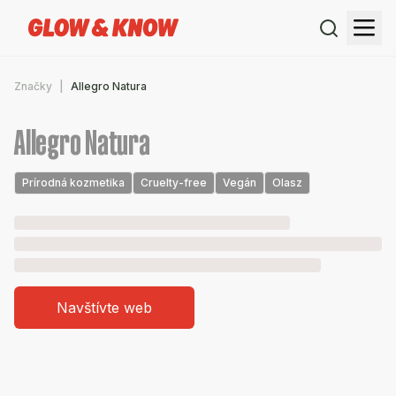
Značky
Allegro Natura
Allegro Natura
Prírodná kozmetika
Cruelty-free
Vegán
Olasz
Navštívte web