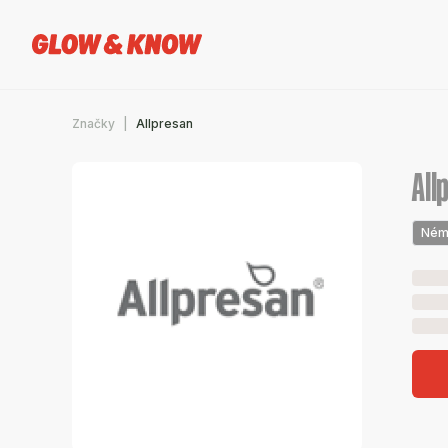
Značky
Allpresan
All
Ném