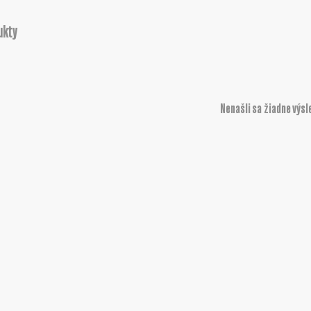
ukty
Nenašli sa žiadne výsl