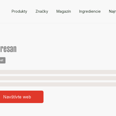
Produkty
Značky
Magazín
Ingrediencie
Naj
presan
et
Navštívte web