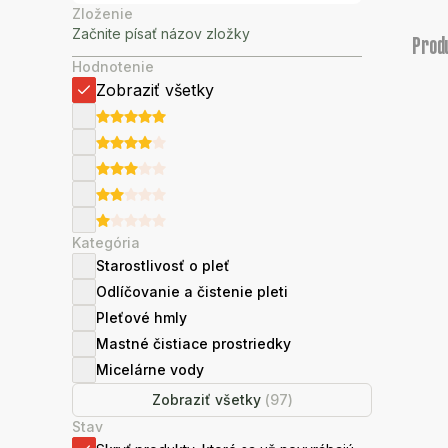
Zloženie
Prod
Hodnotenie
Zobraziť všetky
Kategória
Starostlivosť o pleť
Odlíčovanie a čistenie pleti
Pleťové hmly
Mastné čistiace prostriedky
Micelárne vody
Zobraziť všetky
(
97
)
Stav