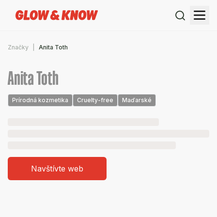
Značky
Anita Toth
Anita Toth
Prírodná kozmetika
Cruelty-free
Maďarské
Navštívte web