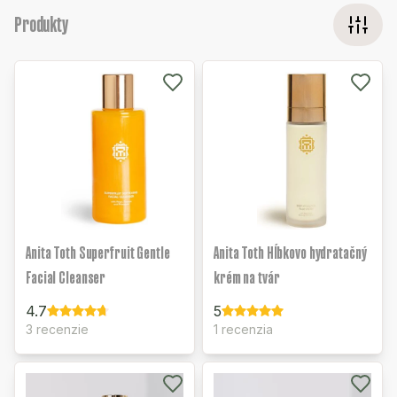
Produkty
Anita Toth Superfruit Gentle
Anita Toth Hĺbkovo hydratačný
Facial Cleanser
krém na tvár
4.7
5
3 recenzie
1 recenzia