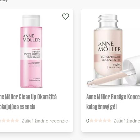
ne Möller Clean Up Okamžitá
Anne Möller Rosâge Konc
okojujúca esencia
kolagénový gél
0
Zatiaľ žiadne recenzie
Zatiaľ žiadn