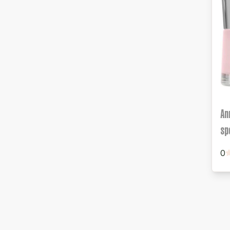
An
sp
0