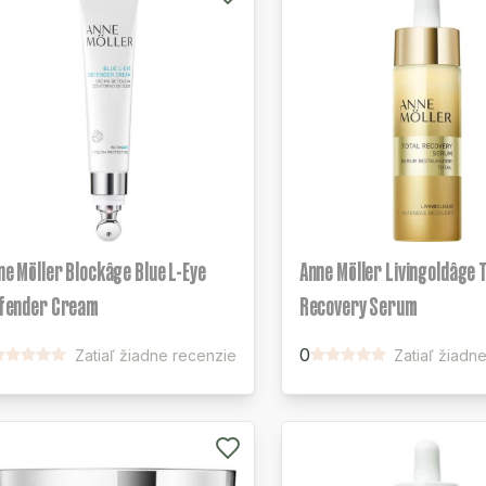
ne Möller Blockâge Blue L-Eye
Anne Möller Livingoldâge T
fender Cream
Recovery Serum
0
Zatiaľ žiadne recenzie
Zatiaľ žiadn