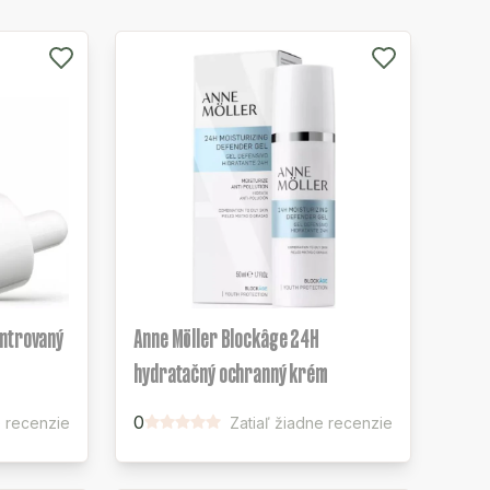
entrovaný
Anne Möller Blockâge 24H
hydratačný ochranný krém
0
e recenzie
Zatiaľ žiadne recenzie