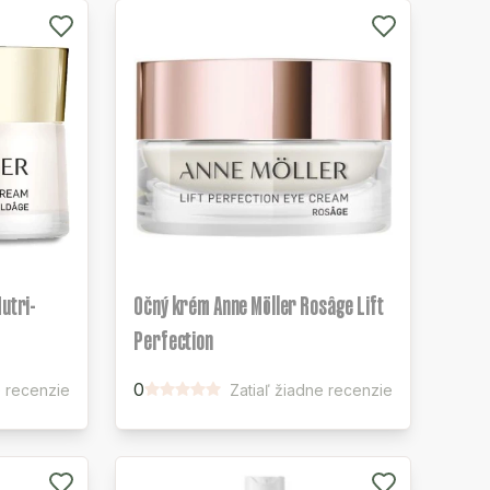
Nutri-
Očný krém Anne Möller Rosâge Lift
Perfection
0
e recenzie
Zatiaľ žiadne recenzie