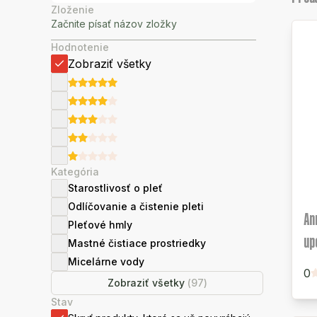
Zloženie
Hodnotenie
Zobraziť všetky
Kategória
Starostlivosť o pleť
Odlíčovanie a čistenie pleti
An
Pleťové hmly
up
Mastné čistiace prostriedky
Micelárne vody
0
Zobraziť všetky
(
97
)
Stav