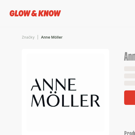
Značky
Anne Möller
Ann
Prod