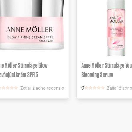
ne Möller Stimulâge Glow
Anne Möller Stimulâge You
evňujúci krém SPF15
Blooming Serum
0
Zatiaľ žiadne recenzie
Zatiaľ žiadn