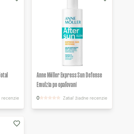
otal
Anne Möller Express Sun Defense
Emulzia po opaľovaní
0
e recenzie
Zatiaľ žiadne recenzie