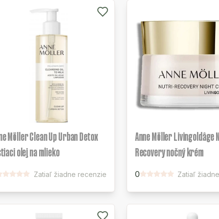
ne Möller Clean Up Urban Detox
Anne Möller Livingoldâge 
tiaci olej na mlieko
Recovery nočný krém
0
Zatiaľ žiadne recenzie
Zatiaľ žiadn