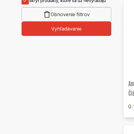
Skryť produkty, ktoré sa už nevyrábajú
Obnovenie filtrov
Vyhľadávanie
An
Čis
0