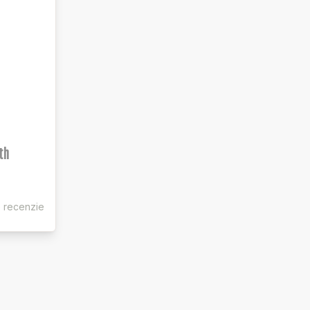
th
e recenzie