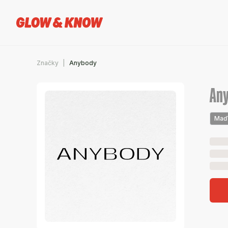
Značky
Anybody
An
Maď