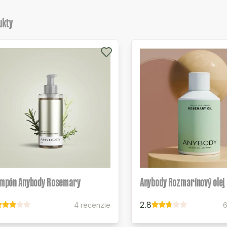
ukty
mpón Anybody Rosemary
Anybody Rozmarínový olej
2.8
4 recenzie
6