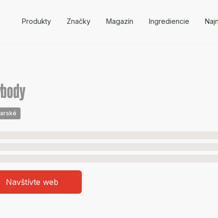
Produkty
Značky
Magazín
Ingrediencie
Naj
ybody
arské
Navštívte web