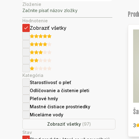
Zloženie
Prod
Hodnotenie
Zobraziť všetky
Kategória
Starostlivosť o pleť
Odlíčovanie a čistenie pleti
Pleťové hmly
Mastné čistiace prostriedky
Ša
Micelárne vody
Zobraziť všetky
(
97
)
3
Stav