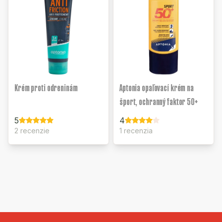
Krém proti odreninám
Aptonia opaľovací krém na
šport, ochranný faktor 50+
5
4
2 recenzie
1 recenzia