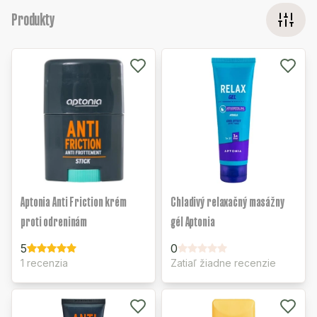
Produkty
Aptonia Anti Friction krém
Chladivý relaxačný masážny
proti odreninám
gél Aptonia
5
0
1 recenzia
Zatiaľ žiadne recenzie