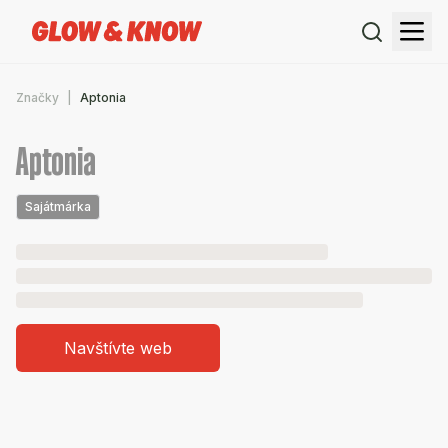
Značky
Aptonia
Aptonia
Sajátmárka
Navštívte web