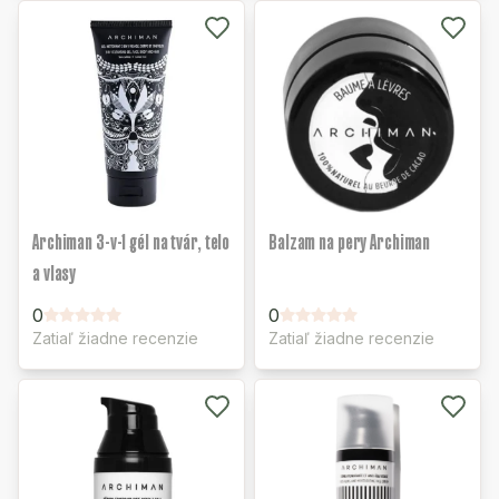
Archiman 3-v-1 gél na tvár, telo
Balzam na pery Archiman
a vlasy
0
0
Zatiaľ žiadne recenzie
Zatiaľ žiadne recenzie