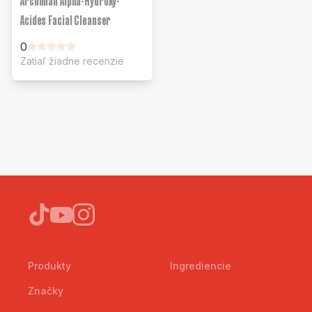
Archiman Alpha-Hydroxy-
Acides Facial Cleanser
0
Zatiaľ žiadne recenzie
Produkty
Ingrediencie
Značky