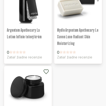
Argentum Apothecary La
Mydlo Argentum Apothecary Le
Lotion Infinie telový krém
Savon Lune Radiant Skin
Moisturizing
0
0
Zatiaľ žiadne recenzie
Zatiaľ žiadne recenzie