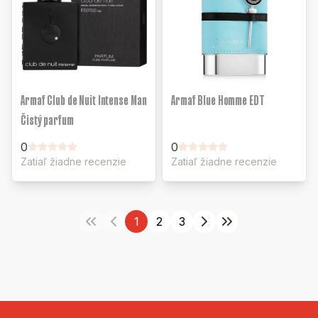
Armaf Club de Nuit Intense Man
Armaf Blue Homme EDT
Čistý parfum
0
0
Zatiaľ žiadne recenzie
Zatiaľ žiadne recenzie
1
2
3