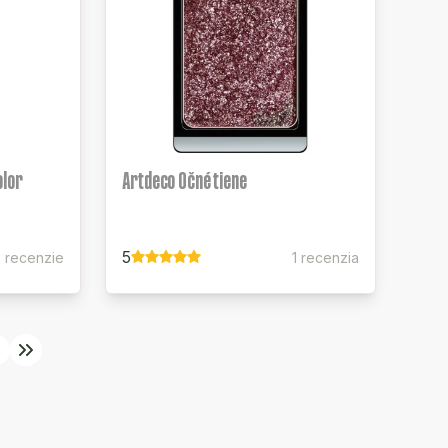
olor
Artdeco Očné tiene
5
5 recenzie
1 recenzia