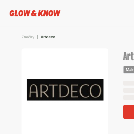
Značky
Artdeco
Ar
Mak