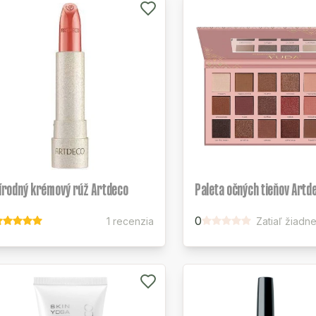
írodný krémový rúž Artdeco
Paleta očných tieňov Artd
0
1 recenzia
Zatiaľ žiadn