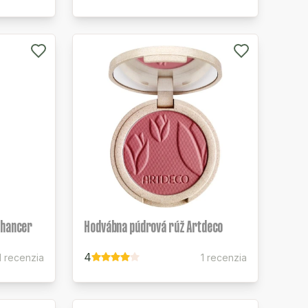
nhancer
Hodvábna púdrová rúž Artdeco
4
1 recenzia
1 recenzia