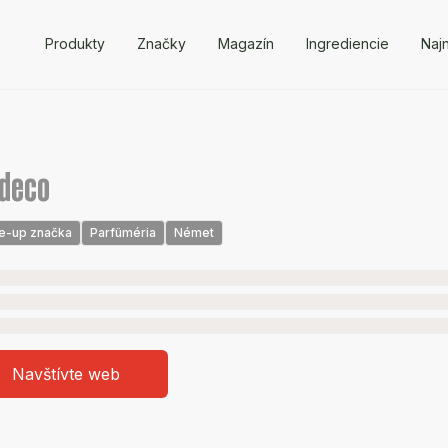
Produkty
Značky
Magazín
Ingrediencie
Naj
tdeco
e-up značka
Parfüméria
Német
Navštívte web