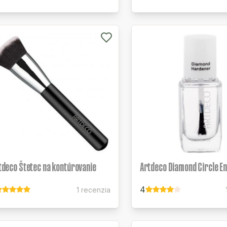
tdeco Štetec na kontúrovanie
Artdeco Diamond Circle E
4
1 recenzia