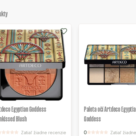
ukty
tdeco Egyptian Goddess
Paleta očí Artdeco Egypti
nkissed Blush
Goddess
0
Zatiaľ žiadne recenzie
Zatiaľ žiadn