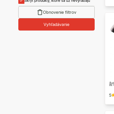
Skryť produkty, ktoré sa už nevyrábajú
Obnovenie filtrov
Vyhľadávanie
Ar
5