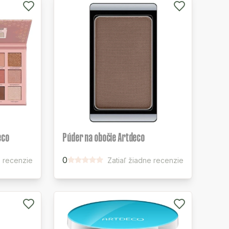
eco
Púder na obočie Artdeco
0
e recenzie
Zatiaľ žiadne recenzie