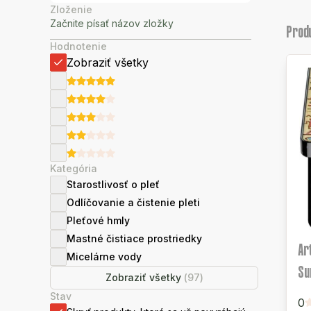
Zloženie
Prod
Hodnotenie
Zobraziť všetky
Kategória
Starostlivosť o pleť
Odlíčovanie a čistenie pleti
Pleťové hmly
Mastné čistiace prostriedky
Ar
Micelárne vody
Su
Zobraziť všetky
(
97
)
Stav
0