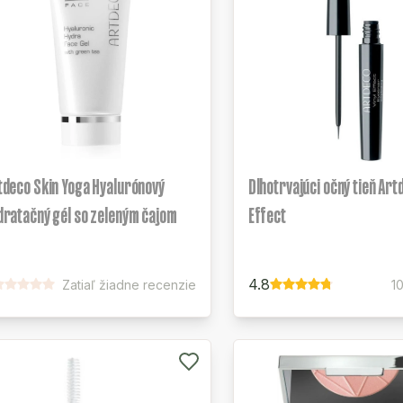
tdeco Skin Yoga Hyalurónový
Dlhotrvajúci očný tieň Art
dratačný gél so zeleným čajom
Effect
4.8
Zatiaľ žiadne recenzie
1