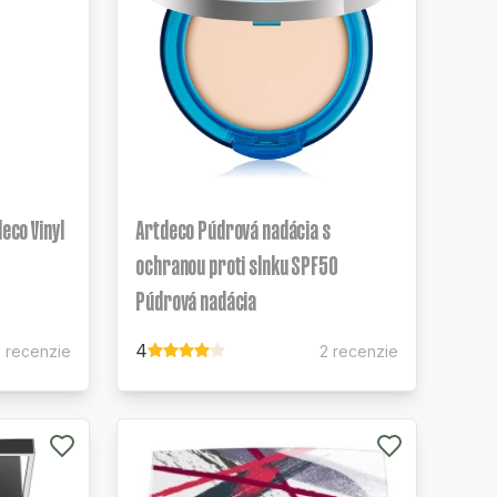
deco Vinyl
Artdeco Púdrová nadácia s
ochranou proti slnku SPF50
Púdrová nadácia
4
0 recenzie
2 recenzie