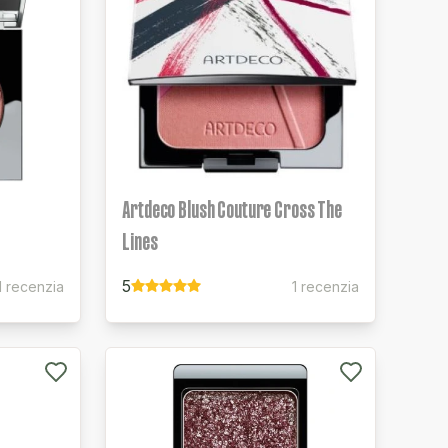
Artdeco Blush Couture Cross The
Lines
5
1 recenzia
1 recenzia