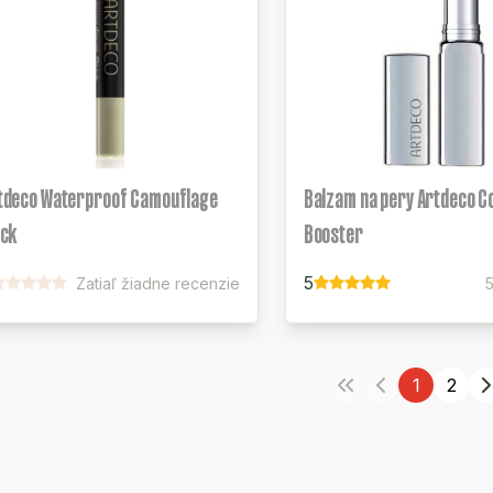
tdeco Waterproof Camouflage
Balzam na pery Artdeco C
ick
Booster
5
Zatiaľ žiadne recenzie
1
2