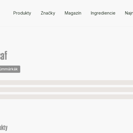
Produkty
Značky
Magazín
Ingrediencie
Naj
saf
fümmárkák
ukty