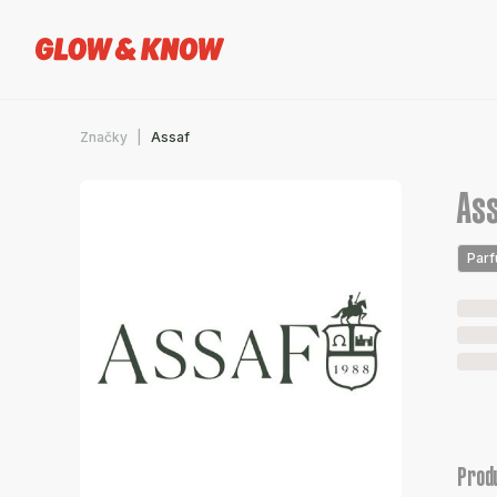
Značky
Assaf
As
Par
Prod