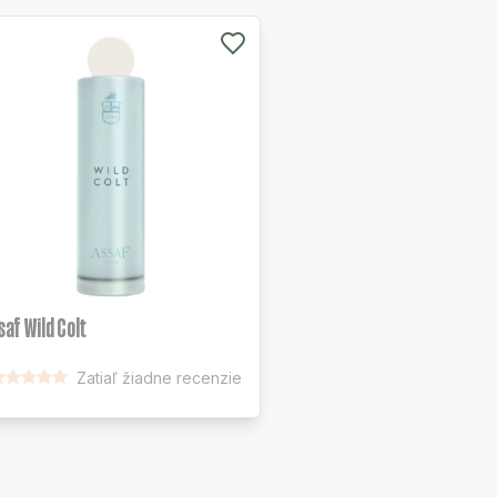
saf Wild Colt
Zatiaľ žiadne recenzie