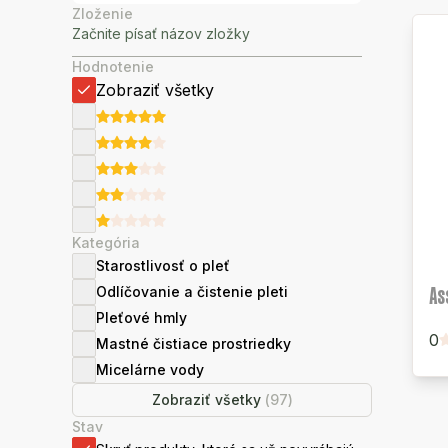
Zloženie
Hodnotenie
Zobraziť všetky
Kategória
Starostlivosť o pleť
As
Odlíčovanie a čistenie pleti
Pleťové hmly
0
Mastné čistiace prostriedky
Micelárne vody
Zobraziť všetky
(
97
)
Stav