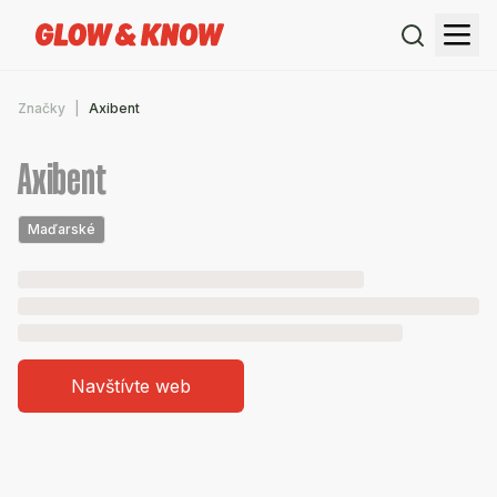
Značky
Axibent
Axibent
Maďarské
Navštívte web