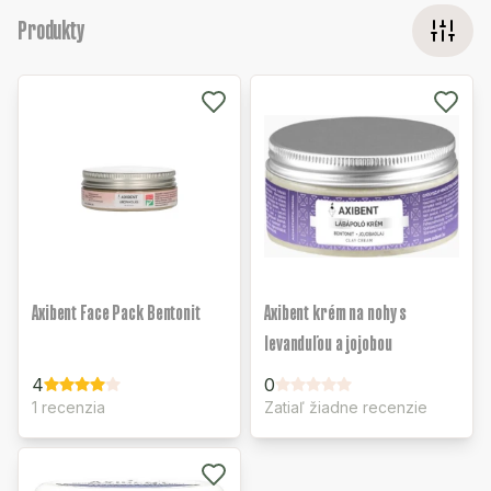
Produkty
Axibent Face Pack Bentonit
Axibent krém na nohy s
levanduľou a jojobou
4
0
1 recenzia
Zatiaľ žiadne recenzie