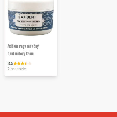
Axibent regeneračný
bentonitový krém
3.5
2 recenzie