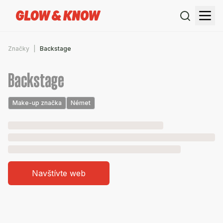
Značky
Backstage
Backstage
Make-up značka
Német
Navštívte web