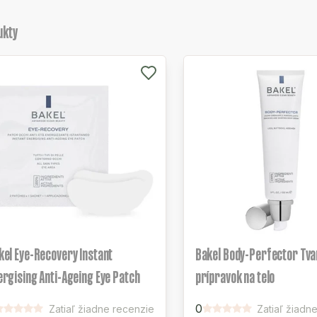
ukty
kel Eye-Recovery Instant
Bakel Body-Perfector Tva
ergising Anti-Ageing Eye Patch
prípravok na telo
0
Zatiaľ žiadne recenzie
Zatiaľ žiadn