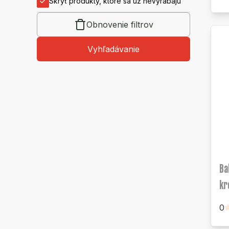
Skryť produkty, ktoré sa už nevyrábajú
Obnovenie filtrov
Vyhľadávanie
Ba
kr
0