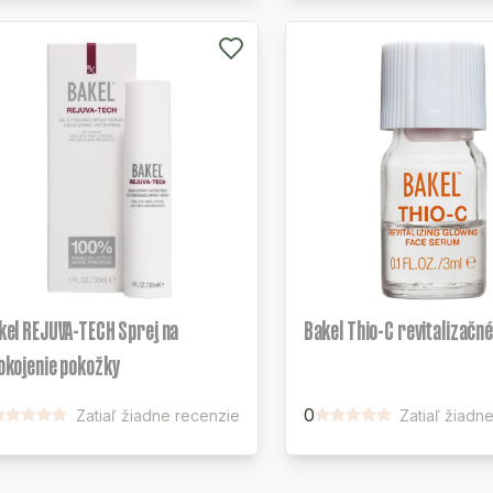
kel REJUVA-TECH Sprej na
Bakel Thio-C revitalizačn
okojenie pokožky
0
Zatiaľ žiadne recenzie
Zatiaľ žiadn