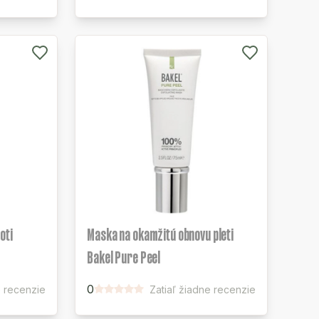
oti
Maska na okamžitú obnovu pleti
Bakel Pure Peel
0
e recenzie
Zatiaľ žiadne recenzie