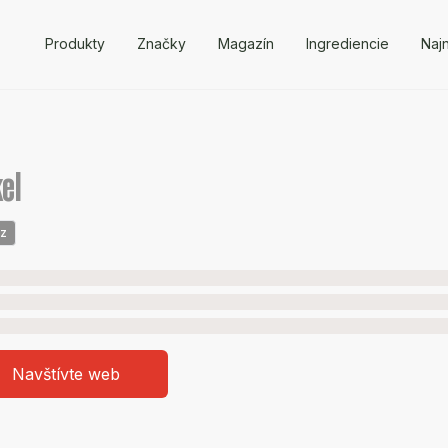
Produkty
Značky
Magazín
Ingrediencie
Naj
el
sz
Navštívte web