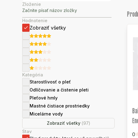
Zloženie
Prod
Hodnotenie
Zobraziť všetky
Kategória
Starostlivosť o pleť
Odlíčovanie a čistenie pleti
Pleťové hmly
Mastné čistiace prostriedky
Ba
Micelárne vody
En
Zobraziť všetky
(
97
)
Stav
0