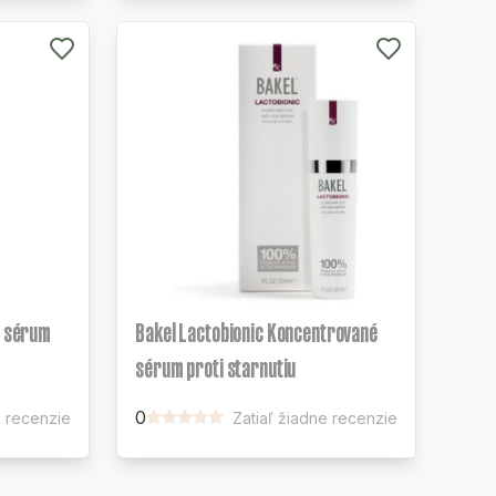
é sérum
Bakel Lactobionic Koncentrované
sérum proti starnutiu
0
e recenzie
Zatiaľ žiadne recenzie