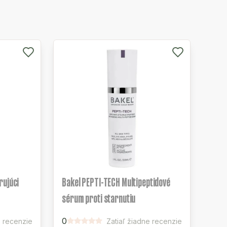
rujúci
Bakel PEPTI-TECH Multipeptidové
sérum proti starnutiu
0
e recenzie
Zatiaľ žiadne recenzie