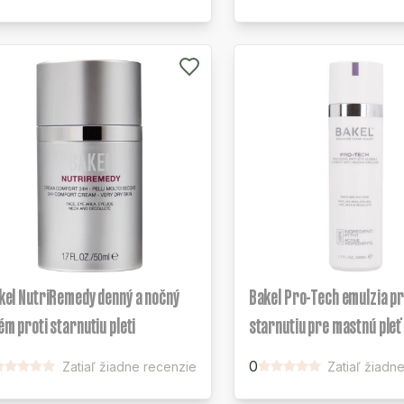
kel NutriRemedy denný a nočný
Bakel Pro-Tech emulzia pr
ém proti starnutiu pleti
starnutiu pre mastnú pleť
0
Zatiaľ žiadne recenzie
Zatiaľ žiadn