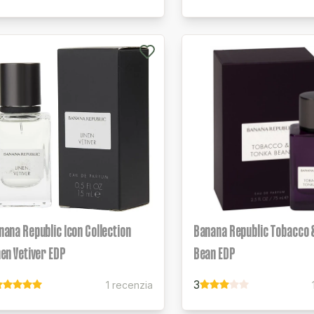
nana Republic Icon Collection
Banana Republic Tobacco 
nen Vetiver EDP
Bean EDP
3
1 recenzia