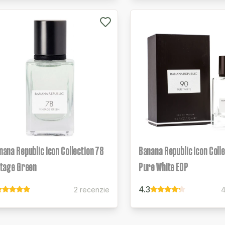
nana Republic Icon Collection 78
Banana Republic Icon Coll
ntage Green
Pure White EDP
4.3
2 recenzie
4