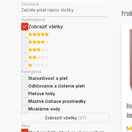
Zloženie
Prod
Hodnotenie
Zobraziť všetky
Kategória
Starostlivosť o pleť
Odlíčovanie a čistenie pleti
Pleťové hmly
Mastné čistiace prostriedky
Ba
Micelárne vody
Am
Zobraziť všetky
(
97
)
Stav
5