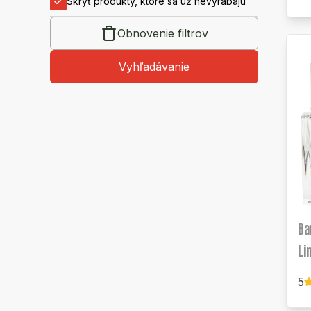
Skryť produkty, ktoré sa už nevyrábajú
Obnovenie filtrov
Vyhľadávanie
Ba
Li
5