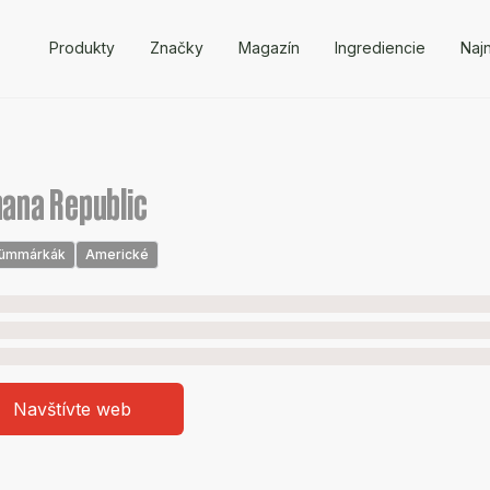
Produkty
Značky
Magazín
Ingrediencie
Naj
ana Republic
fümmárkák
Americké
Navštívte web