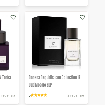
& Tonka
Banana Republic Icon Collection 17
Oud Mosaic EDP
5
1 recenzia
2 recenzie