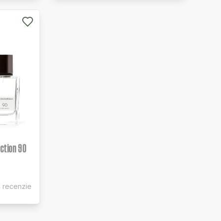
ection 90
 recenzie