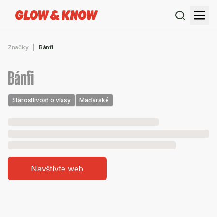
Značky
Bánfi
Bánfi
Starostlivosť o vlasy
Maďarské
Navštívte web