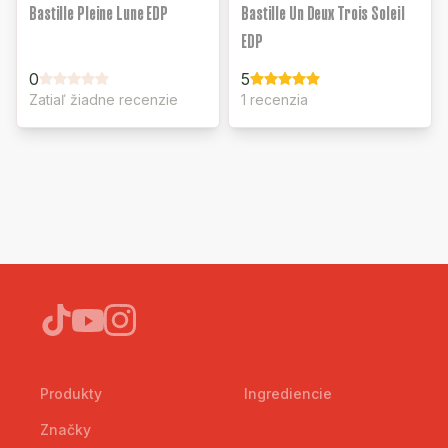
Bastille Pleine Lune EDP
Bastille Un Deux Trois Soleil
EDP
0
5
Zatiaľ žiadne recenzie
1 recenzia
Produkty
Ingrediencie
Značky