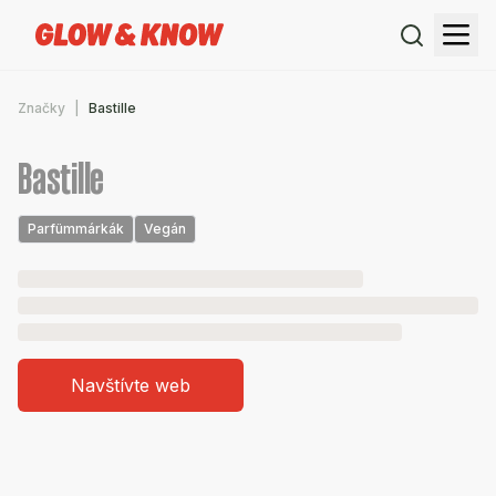
Značky
Bastille
Bastille
Parfümmárkák
Vegán
Navštívte web