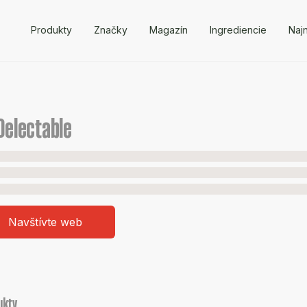
Produkty
Značky
Magazín
Ingrediencie
Naj
Delectable
Navštívte web
ukty