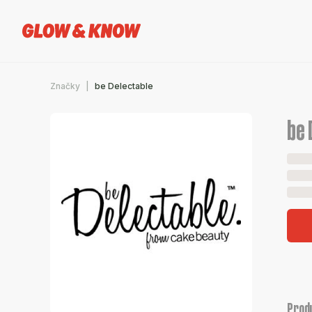
Značky
be Delectable
be 
Prod