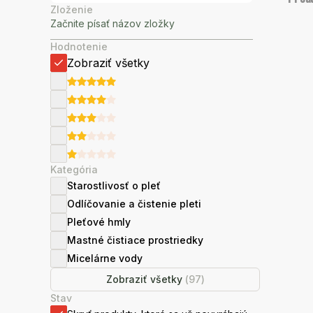
Zloženie
Hodnotenie
Zobraziť všetky
Kategória
Starostlivosť o pleť
Odlíčovanie a čistenie pleti
Pleťové hmly
Mastné čistiace prostriedky
Micelárne vody
Zobraziť všetky
(
97
)
Stav