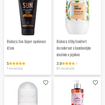
Biobaza Sun Super opalovací
Biobaza Silky Comfort
džem
dezodorant s bambuckým
maslom a jojobou
5
3.9
1 recenzia
81 recenzie