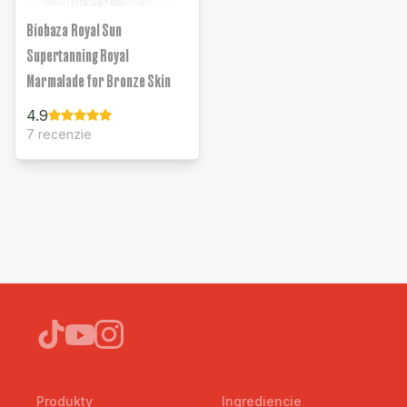
Biobaza Royal Sun
Supertanning Royal
Marmalade for Bronze Skin
4.9
7 recenzie
Produkty
Ingrediencie