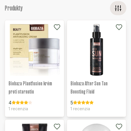
Produkty
Biobaza Plantfusion krém
Biobaza After Sun Tan
proti starnutiu
Boosting Fluid
4
5
1 recenzia
1 recenzia