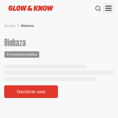
Značky
Biobaza
Biobaza
Prírodná kozmetika
Navštívte web