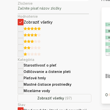
Zloženie
Hodnotenie
Zobraziť všetky
Kategória
Starostlivosť o pleť
Odlíčovanie a čistenie pleti
Bi
Pleťové hmly
Mastné čistiace prostriedky
Micelárne vody
0
Zobraziť všetky
(
97
)
Stav