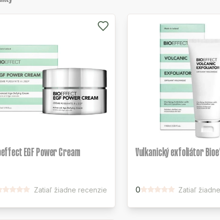
oeffect EGF Power Cream
Vulkanický exfoliátor Bio
0
Zatiaľ žiadne recenzie
Zatiaľ žiadn