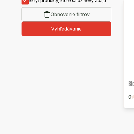
Skryť produkty, ktoré sa už nevyrábajú
Obnovenie filtrov
Vyhľadávanie
Bi
0