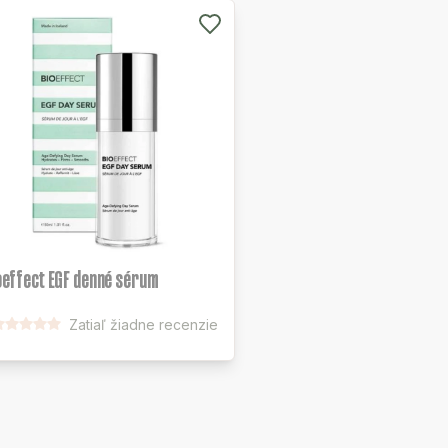
oeffect EGF denné sérum
Zatiaľ žiadne recenzie