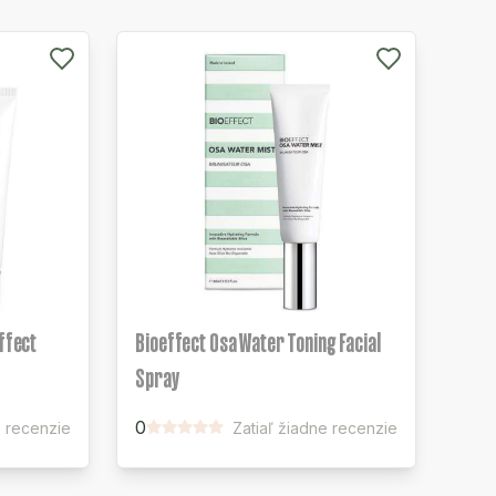
effect
Bioeffect Osa Water Toning Facial
Spray
0
e recenzie
Zatiaľ žiadne recenzie