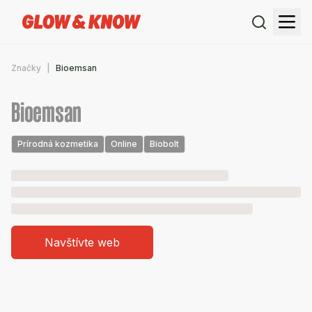
Značky
Bioemsan
Bioemsan
Prírodná kozmetika
Online
Biobolt
Navštívte web