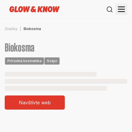
Značky
Biokosma
Biokosma
Prírodná kozmetika
Svájci
Navštívte web