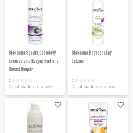
Biokosma Spevňujúci telový
Biokosma Regeneračný
krém so šmolkovými kvetmi a
balzam
Havasi Gyopár
0
0
Zatiaľ žiadne recenzie
Zatiaľ žiadne recenzie