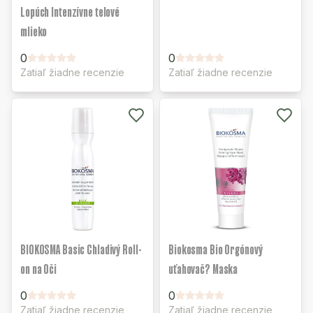
Lopúch Intenzívne telové
mlieko
0
0
Zatiaľ žiadne recenzie
Zatiaľ žiadne recenzie
BIOKOSMA Basic Chladivý Roll-
Biokosma Bio Orgónový
on na Oči
uťahovač? Maska
0
0
Zatiaľ žiadne recenzie
Zatiaľ žiadne recenzie