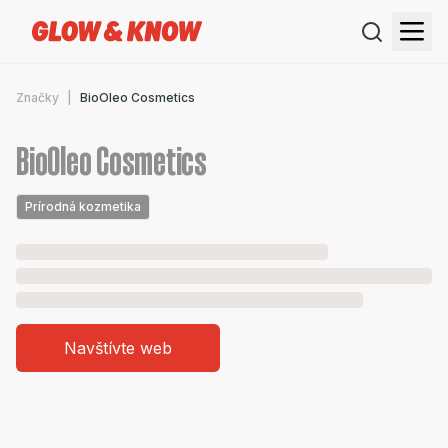
Značky
BioOleo Cosmetics
BioOleo Cosmetics
Prírodná kozmetika
Navštívte web