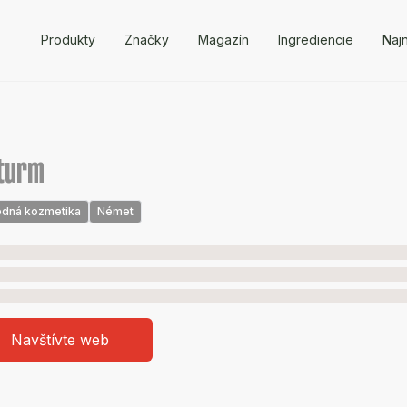
Produkty
Značky
Magazín
Ingrediencie
Naj
oturm
odná kozmetika
Német
Navštívte web