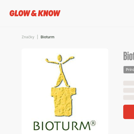
Značky
Bioturm
Bi
Prír