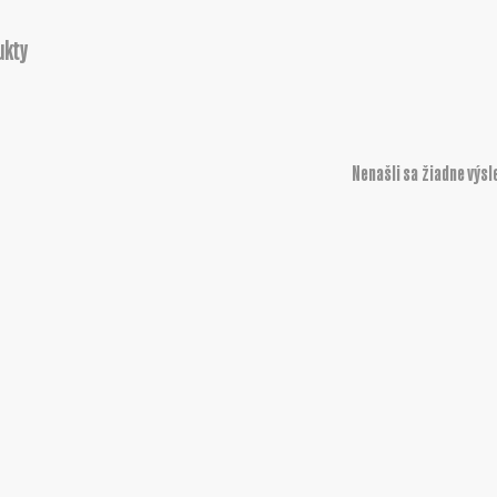
ukty
Nenašli sa žiadne výsl