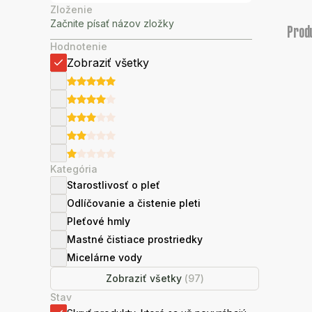
Zloženie
Prod
Hodnotenie
Zobraziť všetky
Kategória
Starostlivosť o pleť
Odlíčovanie a čistenie pleti
Pleťové hmly
Mastné čistiace prostriedky
Micelárne vody
Zobraziť všetky
(
97
)
Stav