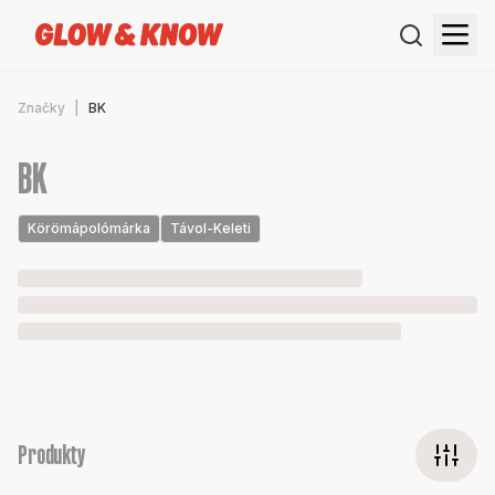
Značky
BK
BK
Körömápolómárka
Távol-Keleti
Produkty