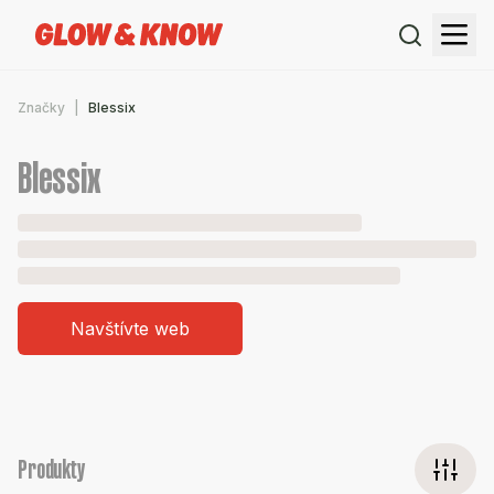
Značky
Blessix
Blessix
Navštívte web
Produkty